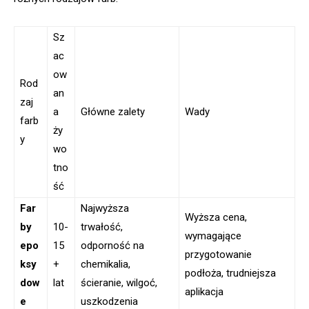
Sz
ac
ow
Rod
an
zaj
a
Główne zalety
Wady
farb
ży
y
wo
tno
ść
Far
Najwyższa
Wyższa cena,
by
10-
trwałość,
wymagające
epo
15
odporność na
przygotowanie
ksy
+
chemikalia,
podłoża, trudniejsza
dow
lat
ścieranie, wilgoć,
aplikacja
e
uszkodzenia