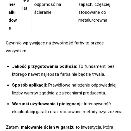
4-8
ne/
odporność na
zapach, częściej
lat
alki
ścieranie
stosowane do
dow
metalu/drewna
e
Czynniki wpływające na żywotność farby to przede
wszystkim:
Jakość przygotowania podłoża:
To fundament, bez
którego nawet najlepsza farba nie będzie trwała.
Sposób aplikacji:
Prawidłowe nałożenie odpowiedniej
liczby warstw zgodnie z zaleceniami producenta.
Warunki użytkowania i pielęgnacji:
Intensywność
eksploatacji garażu oraz stosowane metody czyszczenia.
Zatem,
malowanie ścian w garażu
to inwestycja, która