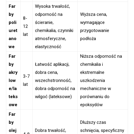
Far
Wysoka trwałość,
by
odporność na
Wyższa cena,
8-
poli
ścieranie,
wymagające
12
uret
chemikalia, czynniki
przygotowanie
lat
ano
atmosferyczne,
podłoża
we
elastyczność
Far
Niższa odporność na
by
Łatwość aplikacji,
chemikalia i
akry
dobra cena,
ekstremalne
3-7
low
wszechstronność,
uszkodzenia
lat
e/la
dobra odporność na
mechaniczne w
teks
wilgoć (lateksowe)
porównaniu do
owe
epoksydów
Far
by
Dłuższy czas
olej
Dobra trwałość,
schnięcia, specyficzny