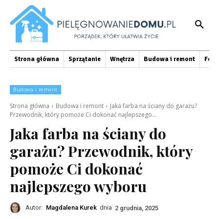
Strona główna
Sprzątanie
Wnętrza
Budowa i remont
Foto
Budowa i remont
Strona główna
Budowa i remont
Jaka farba na ściany do garażu?
Przewodnik, który pomoże Ci dokonać najlepszego...
Jaka farba na ściany do
garażu? Przewodnik, który
pomoże Ci dokonać
najlepszego wyboru
Autor:
Magdalena Kurek
dnia
2 grudnia, 2025