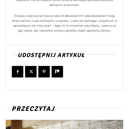
dodatków, trochę światła i przemyślana aranżacja potrafią całkowicie
odmienić przestrzeń.
Po pracy najczęściej tworzę własne dekoracje DIY albo odwiedzam targi
wnętrzarskie w poszukiwaniu inspiracji. Lubię też pomagać znajomym w
odświeżaniu ich mieszkań – daje mi to mnóstwo satysfakcji, zwłaszcza
gdy widzę, jak niewielkie zmiany potrafią zrobić ogromną różnicę.
UDOSTĘPNIJ ARTYKUŁ
PRZECZYTAJ