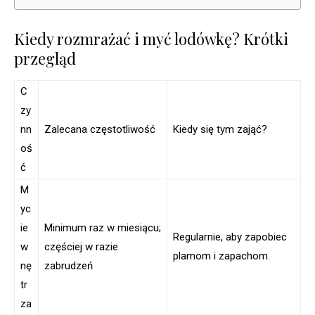
Kiedy rozmrażać i myć lodówkę? Krótki
przegląd
C
zy
nn
Zalecana częstotliwość
Kiedy się tym zająć?
oś
ć
M
yc
ie
Minimum raz w miesiącu;
Regularnie, aby zapobiec
w
częściej w razie
plamom i zapachom.
nę
zabrudzeń
tr
za