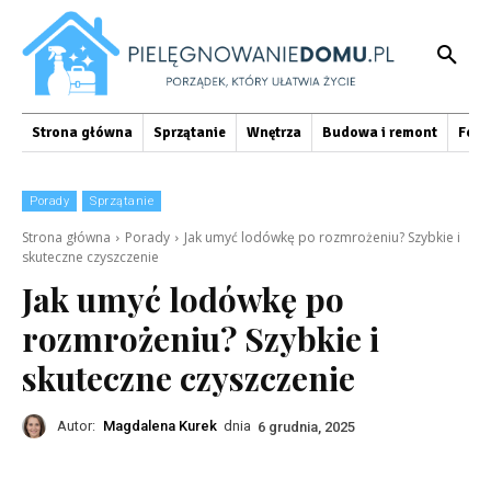
Strona główna
Sprzątanie
Wnętrza
Budowa i remont
Foto
Porady
Sprzątanie
Strona główna
Porady
Jak umyć lodówkę po rozmrożeniu? Szybkie i
skuteczne czyszczenie
Jak umyć lodówkę po
rozmrożeniu? Szybkie i
skuteczne czyszczenie
Autor:
Magdalena Kurek
dnia
6 grudnia, 2025