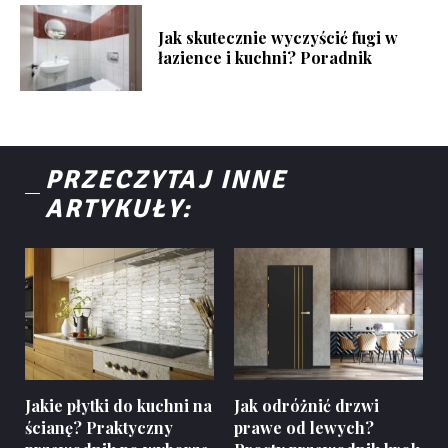
Jak skutecznie wyczyścić fugi w
łazience i kuchni? Poradnik
PRZECZYTAJ INNE
ARTYKUŁY:
Jakie płytki do kuchni na
Jak odróżnić drzwi
ścianę? Praktyczny
prawe od lewych?