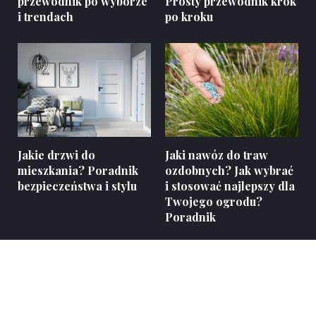
przewodnik po wyborze
Prosty przewodnik krok
i trendach
po kroku
Jakie drzwi do
Jaki nawóz do traw
mieszkania? Poradnik
ozdobnych? Jak wybrać
bezpieczeństwa i stylu
i stosować najlepszy dla
Twojego ogrodu?
Poradnik