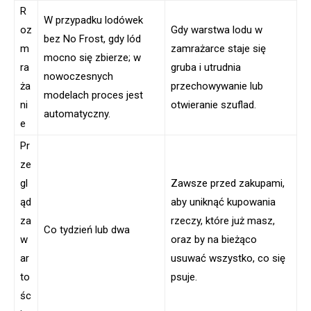
R
W przypadku lodówek
oz
Gdy warstwa lodu w
bez No Frost, gdy lód
m
zamrażarce staje się
mocno się zbierze; w
ra
gruba i utrudnia
nowoczesnych
ża
przechowywanie lub
modelach proces jest
ni
otwieranie szuflad.
automatyczny.
e
Pr
ze
gl
Zawsze przed zakupami,
ąd
aby uniknąć kupowania
za
rzeczy, które już masz,
Co tydzień lub dwa
w
oraz by na bieżąco
ar
usuwać wszystko, co się
to
psuje.
śc