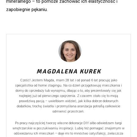
mineralnego – to pomoże zachować ich elastyczność i
zapobiegnie pękaniu.
MAGDALENA KUREK
Cześć! Jestem Magda, mam 28 lat i od ponad 6 lat pracuję jako
specjalistka od home stagingu. Na co dzień przygotowuję mieszkania i
domy do sprzedaży lub wynajmu, dbając o to, aby prezentowały się jak
najlepiej już od pierwszego spojrzenia. Z czasem stało się to moją
prawdziwą pasją – uwielbiam widzieć, jak kilka dobrze dobranych
dodatków, trochę światła i przemyślana aranżacja potrafią całkowicie
odmienić przestrzeń.
Po pracy najczęściej tworzę własne dekoracje DIY albo odwiedzam targi
wnętrzarskie w poszukiwaniu inspiracji. Lubię też pomagać znajomym w
odświeżaniu ich mieszkań – daje mi to mnóstwo satysfakcji, zwłaszcza